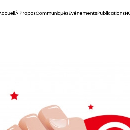
Accueil
À Propos
Communiqués
Evénements
Publications
N