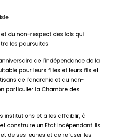
sie
ations
ent
e et du non-respect des lois qui
tre les poursuites.
nniversaire de l’indépendance de la
able pour leurs filles et leurs fils et
ivre
rtisans de l’anarchie et du non-
, en particulier la Chambre des
ans
stitutions et à les affaiblir, à
et construire un Etat indépendant. Ils
hie
 et de ses jeunes et de refuser les