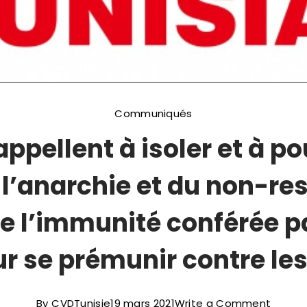
Communiqués
ppellent à isoler et à po
 l’anarchie et du non-res
re l’immunité conférée pa
ur se prémunir contre le
on
By
CVDTunisie
19 mars 2021
Write a Comment