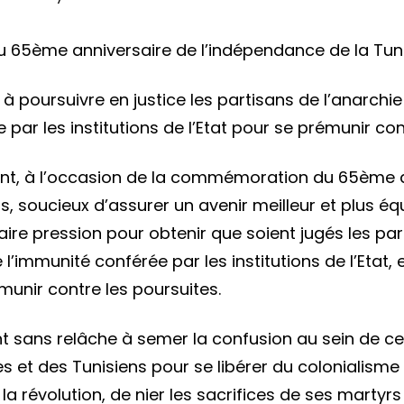
Des
 65ème anniversaire de l’indépendance de la Tuni
associ
appell
 à poursuivre en justice les partisans de l’anarchi
à
 par les institutions de l’Etat pour se prémunir con
isoler
et
ent, à l’occasion de la commémoration du 65ème a
à
s, soucieux d’assurer un avenir meilleur et plus équit
poursu
 faire pression pour obtenir que soient jugés les pa
en
e l’immunité conférée par les institutions de l’Etat
justice
unir contre les poursuites.
les
partis
 sans relâche à semer la confusion au sein de ces in
de
s et des Tunisiens pour se libérer du colonialisme 
l’anarc
la révolution, de nier les sacrifices de ses martyrs