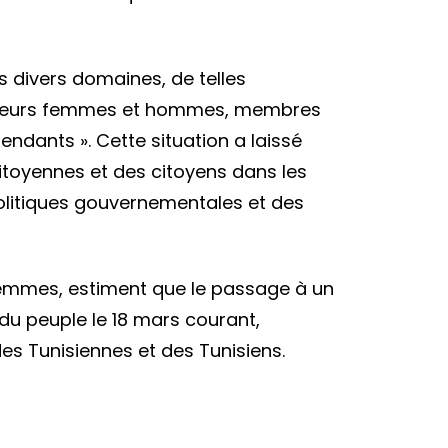
divers domaines, de telles
r plusieurs femmes et hommes, membres
ir
ndants ». Cette situation a laissé
 citoyennes et des citoyens dans les
 politiques gouvernementales et des
ites.
femmes, estiment que le passage à un
du peuple le 18 mars courant,
es Tunisiennes et des Tunisiens.