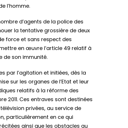
 de l’homme.
 nombre d’agents de la police des
t
houer la tentative grossière de deux
de force et sans respect des
ettre en œuvre l’article 49 relatif à
vée de son immunité.
ent
r l’agitation et initiées, dès la
e
e sur les organes de l’Etat et leur
nité
diques relatifs à la réforme des
ée
re 2011. Ces entraves sont destinées
 télévision privées, au service de
on, particulièrement en ce qui
tions
récitées ainsi que les obstacles au