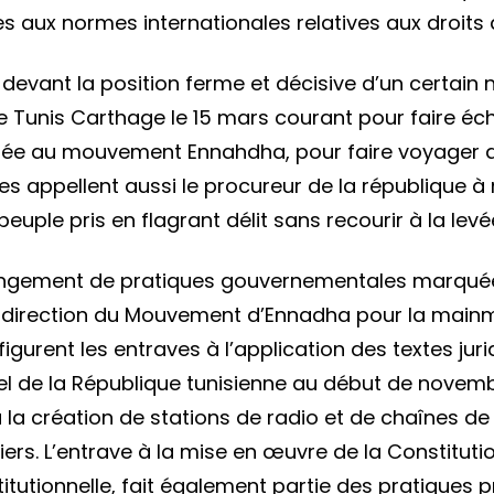
et
s aux normes internationales relatives aux droits
du
non-
é devant la position ferme et décisive d’un certain
respec
 de Tunis Carthage le 15 mars courant pour faire éc
des
lliée au mouvement Ennahdha, pour faire voyager 
lois
s appellent aussi le procureur de la république à m
qui
peuple pris en flagrant délit sans recourir à la le
s’abrit
ngement de pratiques gouvernementales marquées pa
derrièr
la direction du Mouvement d’Ennadha pour la mainmis
l’immu
gurent les entraves à l’application des textes juri
confér
iel de la République tunisienne au début de novemb
par
i, à la création de stations de radio et de chaînes de
les
iers. L’entrave à la mise en œuvre de la Constituti
institu
itutionnelle, fait également partie des pratiques p
de