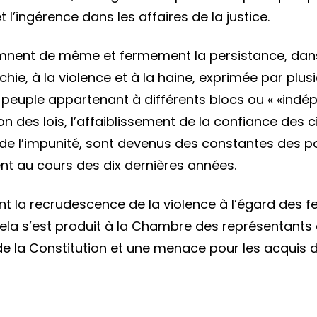
 l’ingérence dans les affaires de la justice.
l’Etat
pour
nent de même et fermement la persistance, dans 
se
anarchie, à la violence et à la haine, exprimée pa
prémun
euple appartenant à différents blocs ou « «indépe
contre
ion des lois, l’affaiblissement de la confiance des
les
nce de l’impunité, sont devenus des constantes des
poursu
ent au cours des dix dernières années.
t la recrudescence de la violence à l’égard des 
la s’est produit à la Chambre des représentants 
e la Constitution et une menace pour les acquis d