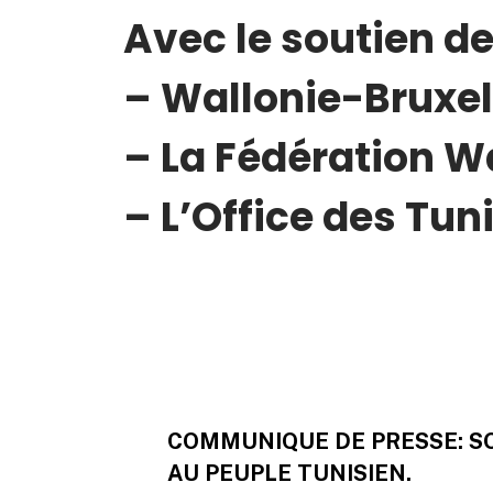
Avec le soutien d
– Wallonie-Bruxel
– La Fédération W
– L’Office des Tun
Post
COMMUNIQUE DE PRESSE: SO
Navigation
AU PEUPLE TUNISIEN.