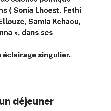
s ( Sonia Lhoest, Fethi
Ellouze, Samia Kchaou,
emna », dans ses
 éclairage singulier,
’un déjeuner