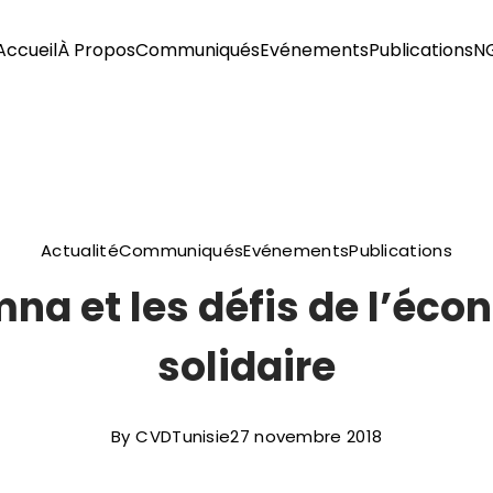
Accueil
À Propos
Communiqués
Evénements
Publications
N
Actualité
Communiqués
Evénements
Publications
na et les défis de l’éco
solidaire
By
CVDTunisie
27 novembre 2018