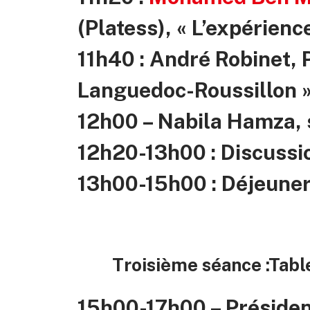
(Platess), « L’expérienc
11h40 : André Robinet, P
Languedoc-Roussillon »
12h00 – Nabila Hamza, s
12h20-13h00 : Discussi
13h00-15h00 : Déjeune
Troisième séance :Table
15h00-17h00 – Préside