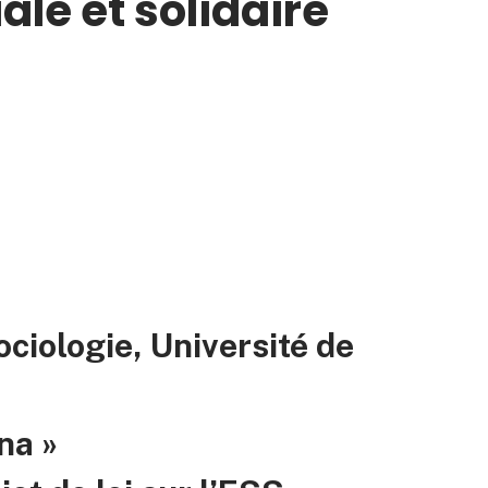
ale et solidaire
ociologie, Université de
na »