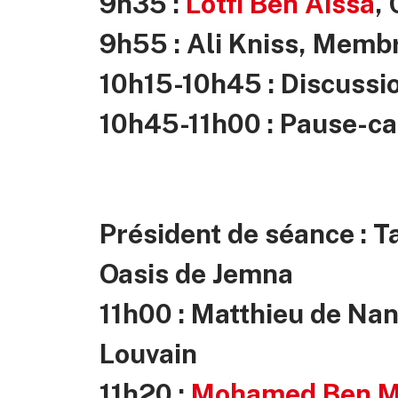
9h35 :
Lotfi Ben Aissa
,
9h55 : Ali Kniss, Memb
10h15-10h45 : Discussi
10h45-11h00 : Pause-ca
Président de séance : Ta
Oasis de Jemna
11h00 : Matthieu de Nan
Louvain
11h20 :
Mohamed Ben 