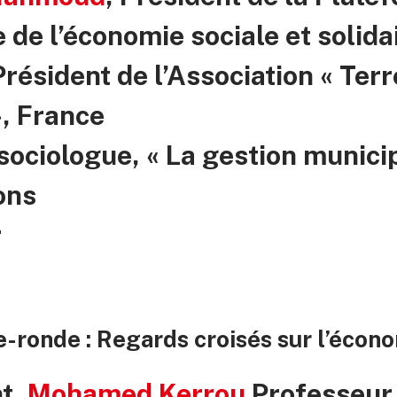
e de l’économie sociale et solida
résident de l’Association « Terr
, France
ociologue, « La gestion municip
ons
r
-ronde : Regards croisés sur l’économ
nt,
Mohamed Kerrou
Professeur 