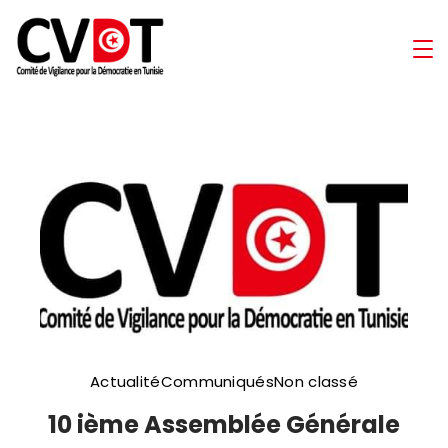
Skip
to
Comité
content
de
Vigilance
pour
la
Démocratie
en
Actualité
Communiqués
Non classé
Tunisie
10 ième Assemblée Générale