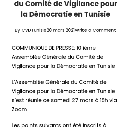
du Comité de Vigilance pour
la Démocratie en Tunisie
on
By
CVDTunisie
28 mars 2021
Write a Comment
10
COMMUNIQUE DE PRESSE: 10 ième
ième
Assemblée Générale du Comité de
Assem
Vigilance pour la Démocratie en Tunisie
Génér
du
L’Assemblée Générale du Comité de
Comit
Vigilance pour la Démocratie en Tunisie
de
s’est réunie ce samedi 27 mars à 18h via
Vigila
Zoom
pour
la
Les points suivants ont été inscrits à
Démoc