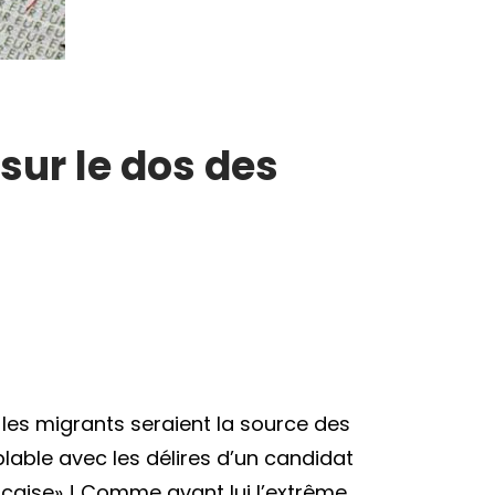
 sur le dos des
les migrants seraient la source des
e
lable avec les délires d’un candidat
rançaise» ! Comme avant lui l’extrême