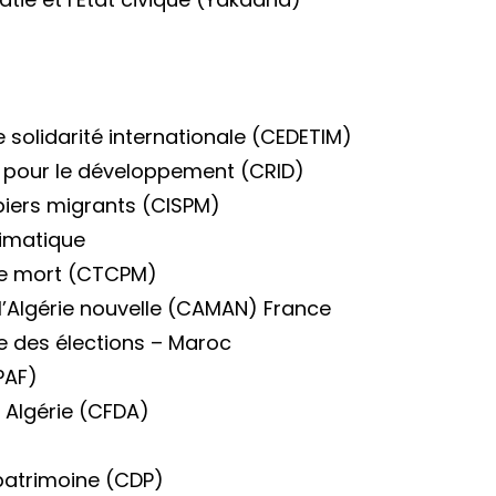
e solidarité internationale (CEDETIM)
n pour le développement (CRID)
piers migrants (CISPM)
limatique
 de mort (CTCPM)
l’Algérie nouvelle (CAMAN) France
re des élections – Maroc
PAF)
n Algérie (CFDA)
patrimoine (CDP)