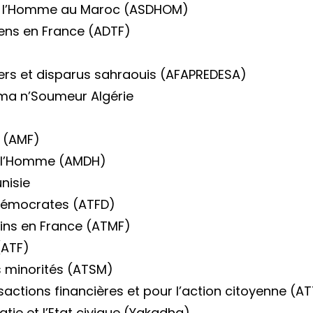
de l’Homme au Maroc (ASDHOM)
ens en France (ADTF)
iers et disparus sahraouis (AFAPREDESA)
ma n’Soumeur Algérie
 (AMF)
e l’Homme (AMDH)
nisie
démocrates (ATFD)
bins en France (ATMF)
(ATF)
s minorités (ATSM)
sactions financières et pour l’action citoyenne (A
tie et l’Etat civique (Yakadha)