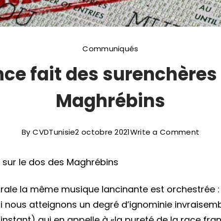
Communiqués
nce fait des surenchères
Maghrébins
on
By
CVDTunisie
2 octobre 2021
Write a Comment
Visas
s sur le dos des Maghrébins
:
La
ale la même musique lancinante est orchestrée : 
Franc
i nous atteignons un degré d’ignominie invraisemb
fait
l’instant) qui en appelle à «la pureté de la race f