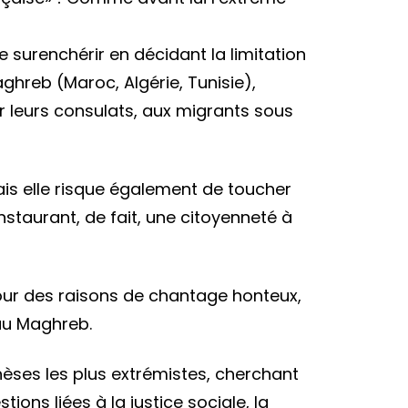
chères
 surenchérir en décidant la limitation
hreb (Maroc, Algérie, Tunisie),
ar leurs consulats, aux migrants sous
ébins
is elle risque également de toucher
staurant, de fait, une citoyenneté à
 pour des raisons de chantage honteux,
’au Maghreb.
hèses les plus extrémistes, cherchant
ons liées à la justice sociale, la