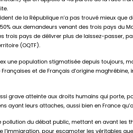
des
te.
suren
dent de la République n’a pas trouvé mieux que de
sur
 50% aux demandeurs venant des trois pays du Mag
le
es trois pays de délivrer plus de laissez-passer, p
dos
erritoire (OQTF).
des
Maghr
ex une population stigmatisée depuis toujours, ma
rançaises et de Français d’origine maghrébine, in
aussi grave atteinte aux droits humains qui porte,
oyens ayant leurs attaches, aussi bien en France qu
 pollution du débat public, mettant en avant les t
l’immigration, pour escamoter les véritables questi