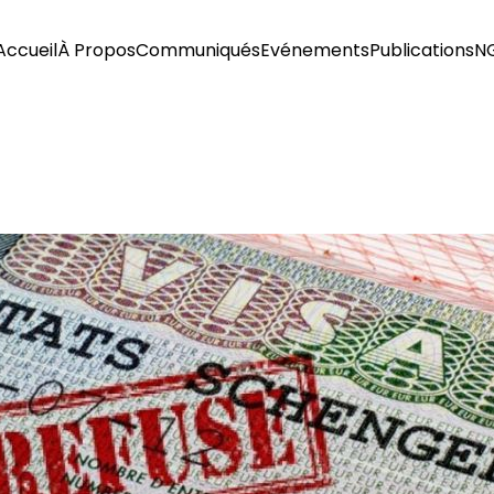
Accueil
À Propos
Communiqués
Evénements
Publications
N