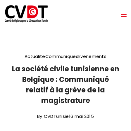
Skip
to
Comité
content
de
Vigilance
Actualité
Communiqués
Evénements
pour
La société civile tunisienne en
la
Belgique : Communiqué
Démocratie
relatif à la grève de la
magistrature
en
Tunisie
By
CVDTunisie
16 mai 2015