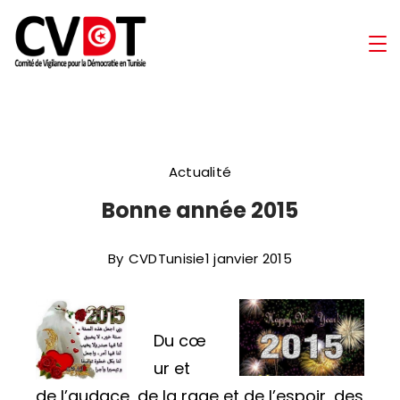
Skip
to
Comité
content
de
Vigilance
Actualité
pour
Bonne année 2015
la
By
CVDTunisie
1 janvier 2015
Démocratie
en
Du cœ
Tunisie
ur et
de l’audace, de la rage et de l’espoir, des