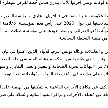
العامة لوكالة تونس افرقيا للأنباء يندرج ضمن خُطّة لفرض سيطرة
جمعية
تونسية:
تعتبر الجمعيات المُوقّعة أسفله أن اتصال رئاسة الحكومة ، عبر الهاتف
إنهاء
بانتهاء مهامّها، دون أي تقييم موضوعيي لأدائها منذ تعيينها في جوا
مهام
الرئيسة
المُديرة
العامة
لوكالة
ونس، الذي عيّنه رئيس الحكومة هشام المشيشي خلفا للصحفية م
تونس
في “انتهاكات لحرية الصحافة والتعبير والعمل النقابي، وامتها
افرقيا
للأنباء
يندرج
كف عن مكافأة الأحزاب الدّاعمة له بتمكينها من الهيمنة على 
ضمن
مُستقلّة عن مُختلف الأحزاب ومراكز النفوذ المالية و تُشدّد عل
خُطّة
لفرض