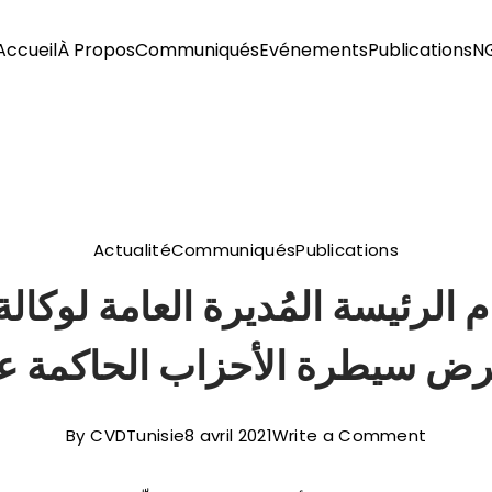
Accueil
À Propos
Communiqués
Evénements
Publications
N
Actualité
Communiqués
Publications
رض سيطرة الأحزاب الحاكمة عل
on
By
CVDTunisie
8 avril 2021
Write a Comment
37