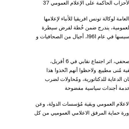
 الأحزاب الحاكمة على الإعلام العمومي
 في 5 افريل الجاري، بالرئيسة المديرة العامة لوكالة تونس افريقيا للأنباء لإعلامها
ن 2020 على رأس هذه المؤسسة الاعلامية العمومية، يندرج ضمن خُطة لفرض سيطرة
الأحزاب الحاكمة على الاعلام العمومي، الذي يُمولّه دافعو الضرائب و بسط نفوذها على مؤسسة ضحّت منذ تأسيسها في عام 1961، أجيال من الصحافيات و
وتُعبّر الجمعيات المُوقّعة عن تضامنها مع العاملين و العاملات بوكالة تونس افرقيا للأنباء، الذين أعلنوا في بيان صحفي، اثر اجتماع نقابي في 6 أفريل،
ُنى مطيبع. ولاحظوا أنهم اتّخذوا هذا
ن الدعاية للدكتاتورية، ومُحاولات لضرب
الاعلام العمومي وبقية مُؤسسات الدولة، وعن
ى ضرورة حماية المرفق الاعلامي العموميي من كل