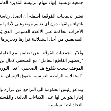
37 جمعية تونسية: إنهاء مهام الرئيسة المُديرة 
الصحفيين من أجل استقلالية قرارها وتحريرها من هيمنة السلطة السياسية.
“رفضهم القاطع التعامل” مع الصحفي كمال بن ي
الموقف بسبب ضُلوع هذا الصحفي، “قبل الثورة”، 
استقلالية الرابطة التونسية لحقوق الإنسان، علاوة على تورّطه في العُنف ضد المرأة، ومُواصلته، بعد الثورة، خدمة أجندات سياسية مفضوحة”.
وتدعو رئيس الحكومة الى التراجع عن قراره وال
إيثار المُوالين لها على الكفاءات العالية، وال
التجاذبات السياسية.