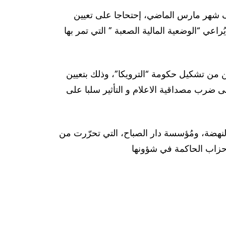
تصف شهر مارس الماضي، إحتحاجا على تعيين
عة المُصادرة منذ 2011. وأكّدوا أن قرار تعيينها لا يُراعي “الوضعية المالية الصعبة ” التي تمر بها
 مُؤسسات الاعلام العمومي انطلقت في جانفي 2012، أي بعد أسبوعين من تشكيل حكومة “الترويكا”، وذلك بتعيين
الى ضرب مصداقية الاعلام و التأثير سلبا على
المُصادرة، من بينها اذاعة الزيتونة، التي تخضع منذ 2012 لهيمنة حركة النهضة، ومُؤسسة دار الصباح، التي تحرّرت من