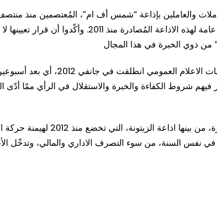
سيطرة
 العاملات والعاملين بإذاعة “شمس أف ام”، المُعتصمين منذ من
الأحزاب
صحفيّة محسوبة على رئاسة الحكومة، كمديرة عامة لهذه الاذا
الحاكمة
على
وجدير بالتذكير أن مُحاولات الهيمنة على
الإعلام
ّر فيهم شروط الكفاءة والخبرة والاستقلال في الرأي ممّا أدّى 
العمومي
ولم تسلم بدورها المؤسسات الاعلامية 