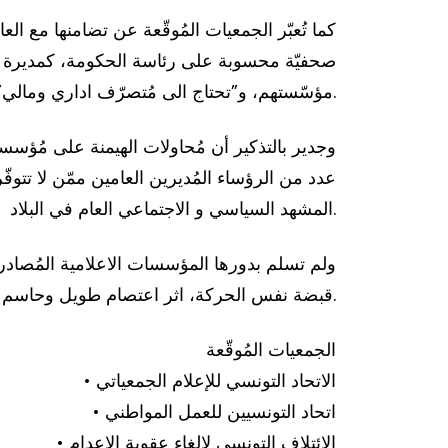
كما تُعبّر الجمعيات المُوقّعة عن تضامنها مع
مؤسّستهم، و”تحتاج الى مُتصرّف اداري ومالي” من ذوي الخبرة في هذا المجال.
عدد من الرؤساء المُديرين العامين ممّن لا تتوف
المشهد السياسي و الاجتماعي العام في البلاد.
قبضة نفس الحركة، اثر اعتصام طويل وحاسم في نفس السنة، من سوء التصرف الاداري والمالي، وتدخّل الأحزاب الحاكمة في شؤونها.
الجمعيات المُوقّعة
• الاتحاد التونسي للإعلام الجمعياتي
• اتحاد التونسيين للعمل المواطني
• الائتلاف التونسي لإلغاء عقوبة الاعدام