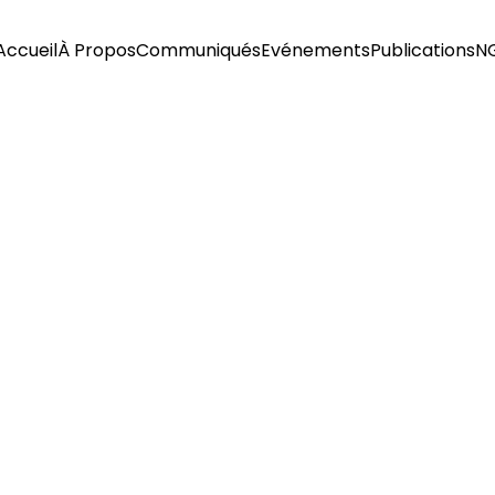
Accueil
À Propos
Communiqués
Evénements
Publications
N