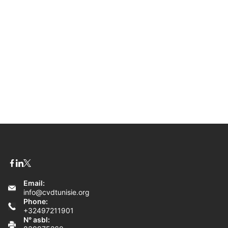
Email:
info@cvdtunisie.org
Phone:
+32497211901
N° asbl: