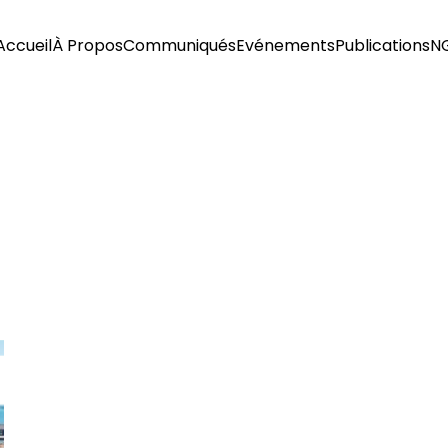
Accueil
À Propos
Communiqués
Evénements
Publications
N