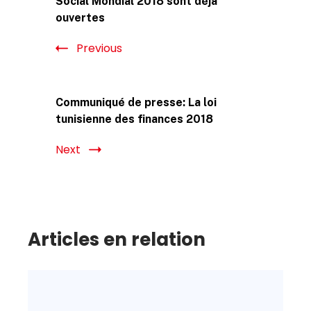
Navigation
Social Mondial 2018 sont déjà
ouvertes
Previous
Communiqué de presse: La loi
tunisienne des finances 2018
Next
Articles en relation