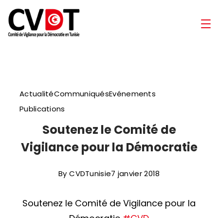
Skip
to
Comité
content
de
Vigilance
Actualité
Communiqués
Evénements
pour
Publications
la
Soutenez le Comité de
Vigilance pour la Démocratie
Démocratie
en
By
CVDTunisie
7 janvier 2018
Tunisie
Soutenez le Comité de Vigilance pour la