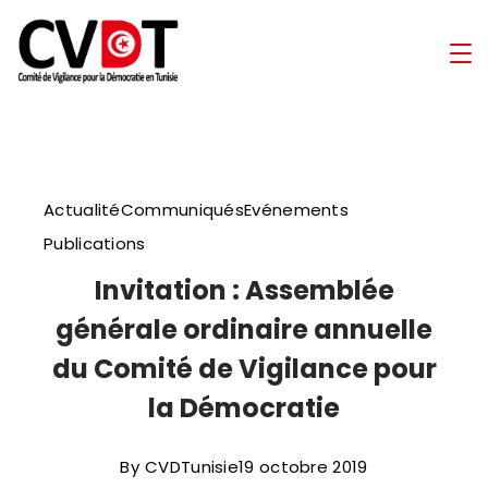
Skip
to
Comité
content
de
Vigilance
Actualité
Communiqués
Evénements
pour
Publications
la
Invitation : Assemblée
générale ordinaire annuelle
Démocratie
du Comité de Vigilance pour
en
la Démocratie
Tunisie
By
CVDTunisie
19 octobre 2019