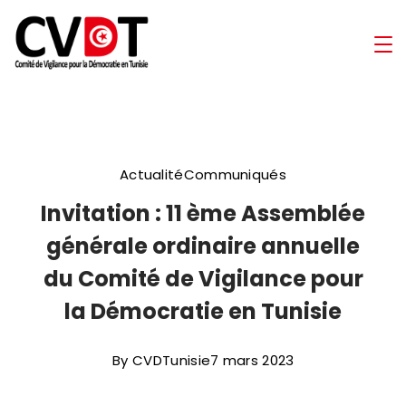
Skip
to
Comité
content
de
Vigilance
Actualité
Communiqués
pour
Invitation : 11 ème Assemblée
la
générale ordinaire annuelle
Démocratie
du Comité de Vigilance pour
la Démocratie en Tunisie
en
Tunisie
By
CVDTunisie
7 mars 2023