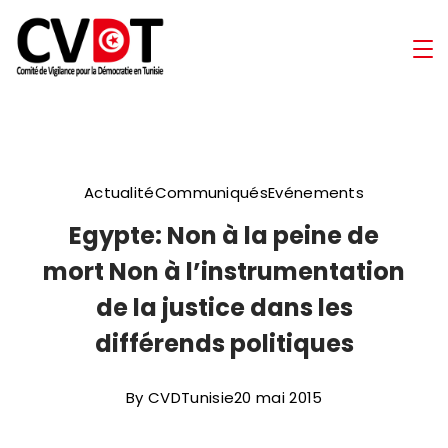
Skip
to
Comité
content
de
Vigilance
Actualité
Communiqués
Evénements
pour
Egypte: Non à la peine de
la
mort Non à l’instrumentation
Démocratie
de la justice dans les
différends politiques
en
Tunisie
By
CVDTunisie
20 mai 2015