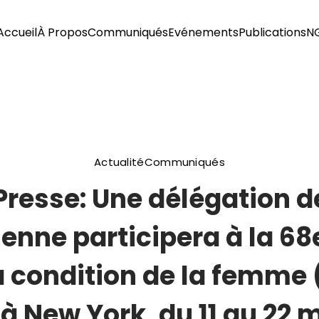
Accueil
À Propos
Communiqués
Evénements
Publications
N
Actualité
Communiqués
esse: Une délégation des
ienne participera à la 68
 condition de la femme
 à New York, du 11 au 22 