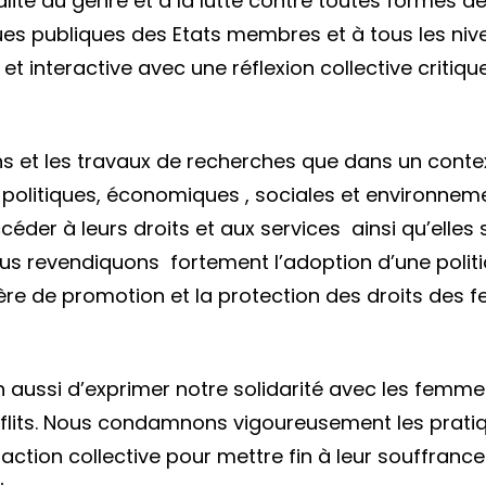
alité du genre et à la lutte contre toutes formes de
iques publiques des Etats membres et à tous les ni
 et interactive avec une réflexion collective critiq
.
s et les travaux de recherches que dans un contex
politiques, économiques , sociales et environnem
der à leurs droits et aux services ainsi qu’elles s
us revendiquons fortement l’adoption d’une politi
ière de promotion et la protection des droits des
n aussi d’exprimer notre solidarité avec les femme
onflits. Nous condamnons vigoureusement les prati
action collective pour mettre fin à leur souffrance 