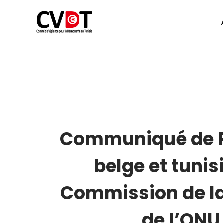
Skip
to
Comité
content
de
Vigilance
pour
la
Communiqué de Pr
Démocratie
belge et tunis
en
Commission de la
Tunisie
de l’ONU