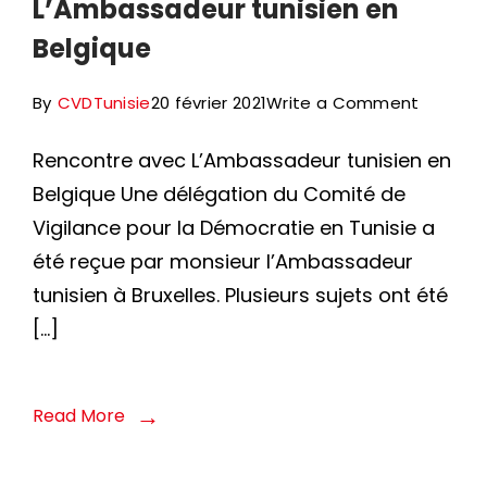
L’Ambassadeur tunisien en
Belgique
on
By
CVDTunisie
20 février 2021
Write a Comment
Rencont
Rencontre avec L’Ambassadeur tunisien en
avec
Belgique Une délégation du Comité de
L’Amba
Vigilance pour la Démocratie en Tunisie a
tunisien
été reçue par monsieur l’Ambassadeur
en
tunisien à Bruxelles. Plusieurs sujets ont été
Belgiqu
[…]
Read More