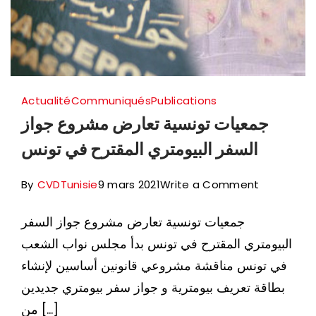
Actualité
Communiqués
Publications
جمعيات تونسية تعارض مشروع جواز
السفر البيومتري المقترح في تونس
on
By
CVDTunisie
9 mars 2021
Write a Comment
جمعيات
جمعيات تونسية تعارض مشروع جواز السفر
تونسية
البيومتري المقترح في تونس بدأ مجلس نواب الشعب
تعارض
في تونس مناقشة مشروعي قانونين أساسين لإنشاء
مشروع
بطاقة تعريف بيومترية و جواز سفر بيومتري جديدين
جواز
من […]
السفر