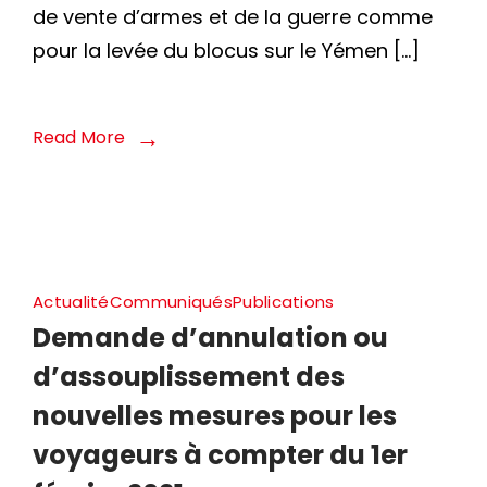
de vente d’armes et de la guerre comme
organisa
pour la levée du blocus sur le Yémen […]
et
réseaux
de
Read More
défense
des
droits
de
l’homme
Actualité
Communiqués
Publications
pour
Demande d’annulation ou
l’arrêt
d’assouplissement des
de
nouvelles mesures pour les
vente
voyageurs à compter du 1er
d’armes