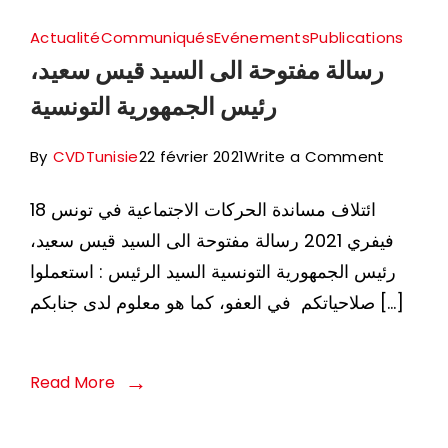
pour
la
Actualité
Communiqués
Evénements
Publications
Démocr
رسالة مفتوحة الى السيد قيس سعيد،
en
رئيس الجمهورية التونسية
Tunisie
on
By
CVDTunisie
22 février 2021
Write a Comment
رسالة
ائتلاف مساندة الحركات الاجتماعية في تونس 18
مفتوحة
فيفري 2021 رسالة مفتوحة الى السيد قيس سعيد،
الى
رئيس الجمهورية التونسية السيد الرئيس : استعملوا
السيد
صلاحياتكم في العفو، كما هو معلوم لدى جنابكم […]
قيس
سعيد،
رئيس
Read More
لجمهورية
التونسية