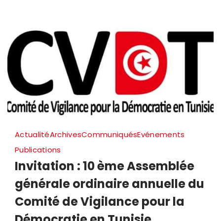
رانيا
العمدوني
التي
وقع
سجنها
إثر
قيامها
بإيداع
شكوى
Actualité
Archives
Communiqués
Evénements
بخصوص
Publications
انتهاكات
Invitation : 10 ème Assemblée
ضدها
générale ordinaire annuelle du
عبر
Comité de Vigilance pour la
الإنترنت
من
Démocratie en Tunisie