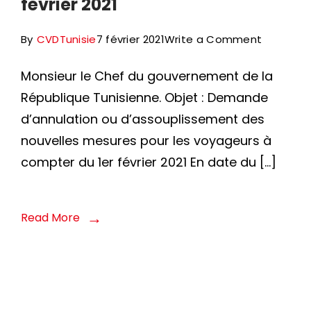
février 2021
et
de
on
By
CVDTunisie
7 février 2021
Write a Comment
la
Demand
guerre
Monsieur le Chef du gouvernement de la
d’annula
comme
République Tunisienne. Objet : Demande
ou
pour
d’annulation ou d’assouplissement des
d’assoup
la
nouvelles mesures pour les voyageurs à
des
levée
compter du 1er février 2021 En date du […]
nouvelle
du
mesures
blocus
pour
Read More
sur
les
le
voyageu
Yémen
à
compter