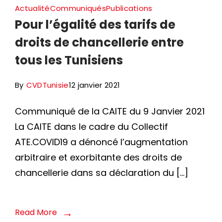
du
Actualité
Communiqués
Publications
1er
Pour l’égalité des tarifs de
février
droits de chancellerie entre
2021
tous les Tunisiens
By
CVDTunisie
12 janvier 2021
Communiqué de la CAITE du 9 Janvier 2021
La CAITE dans le cadre du Collectif
ATE.COVID19 a dénoncé l’augmentation
arbitraire et exorbitante des droits de
chancellerie dans sa déclaration du […]
Read More