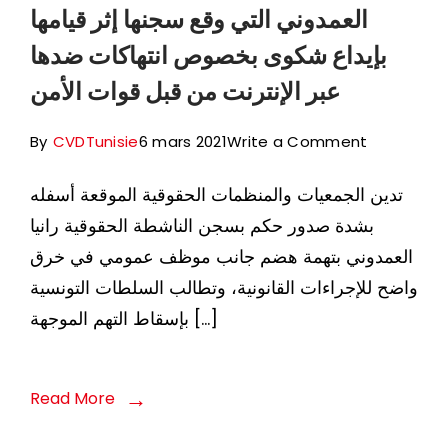
العمدوني التي وقع سجنها إثر قيامها
بإيداع شكوى بخصوص انتهاكات ضدها
عبر الإنترنت من قبل قوات الأمن
on
By
CVDTunisie
6 mars 2021
Write a Comment
تونس:
تدين الجمعيات والمنظمات الحقوقية الموقعة أسفله
يجب
بشدة صدور حكم بسجن الناشطة الحقوقية رانيا
على
العمدوني بتهمة هضم جانب موظف عمومي في خرق
السلطات
واضح للإجراءات القانونية، وتطالب السلطات التونسية
التونسية
بإسقاط التهم الموجهة […]
إطلاق
سراح
الناشطة
Read More
الحقوقية