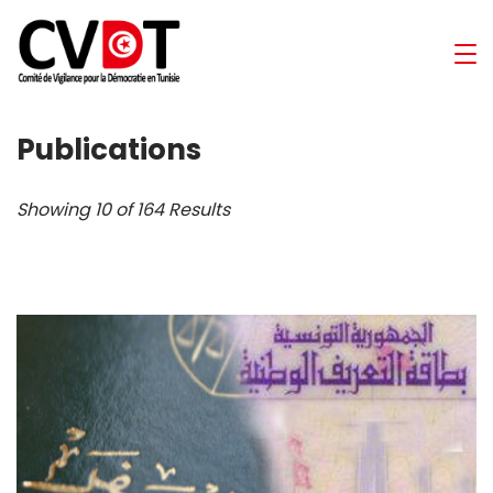
Skip
to
Comité
content
de
Publications
Vigilance
Showing 10 of 164 Results
pour
la
Démocratie
en
Tunisie