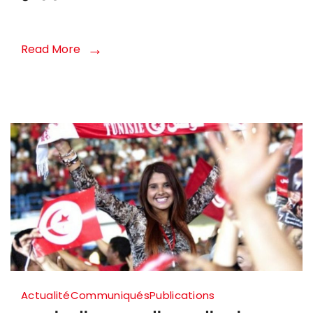
البيومتري
المقترح
Read More
في
تونس
Actualité
Communiqués
Publications