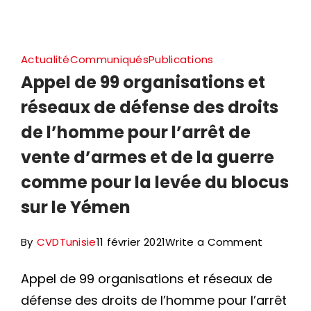
Actualité
Communiqués
Publications
Appel de 99 organisations et
réseaux de défense des droits
de l’homme pour l’arrêt de
vente d’armes et de la guerre
comme pour la levée du blocus
sur le Yémen
on
By
CVDTunisie
11 février 2021
Write a Comment
Appel
Appel de 99 organisations et réseaux de
de
défense des droits de l’homme pour l’arrêt
99