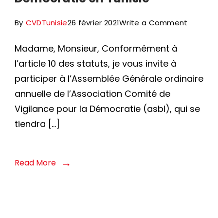
قبل
on
By
CVDTunisie
26 février 2021
Write a Comment
قوات
Invitati
الأمن
Madame, Monsieur, Conformément à
:
l’article 10 des statuts, je vous invite à
10
participer à l’Assemblée Générale ordinaire
ème
annuelle de l’Association Comité de
Assemb
Vigilance pour la Démocratie (asbl), qui se
général
tiendra […]
ordinair
annuell
du
Read More
Comité
de
Vigilanc