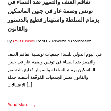
تفاقم العنف والتمييز ضد النساء في
تونس وصمة عار في جبين الماسكين
بزمام السلطة واستهتار فظيع بالدستور
والقانون
on
By
CVDTunisie
8 mars 2021
Write a Comment
تفاقم
في اليوم الدولي للنساء جمعيات تونسية: تفاقم العنف
العنف
والتمييز ضد النساء في تونس وصمة عار في جبين
والتمييز
الماسكين بزمام السلطة واستهتار فظيع بالدستور
ضد
والقانون تعتبر الجمعيات المُوقّعة أسفله حملة
النساء
الاعتقالات […]
في
تونس
وصمة
Read More
عار