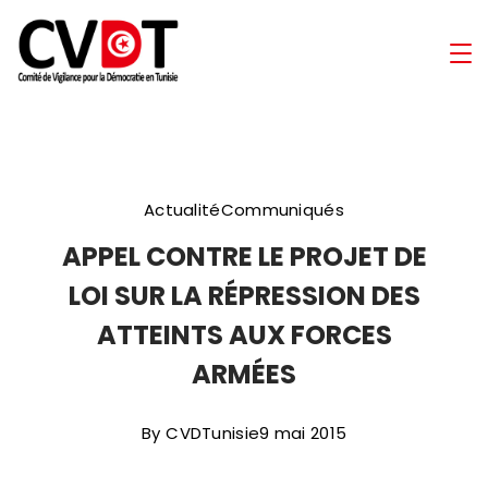
Skip
to
Comité
content
de
Vigilance
Actualité
Communiqués
pour
APPEL CONTRE LE PROJET DE
la
LOI SUR LA RÉPRESSION DES
Démocratie
ATTEINTS AUX FORCES
ARMÉES
en
Tunisie
By
CVDTunisie
9 mai 2015